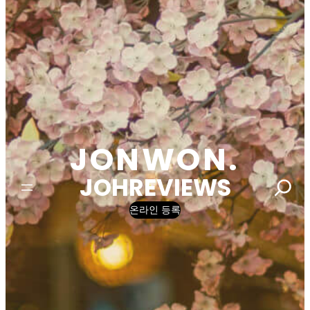
JONWON.
JOHREVIEWS
Search
온라인 등록