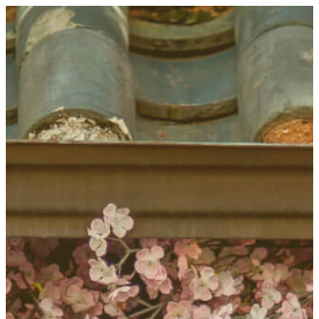
콘
텐
츠
로
바
로
가
기